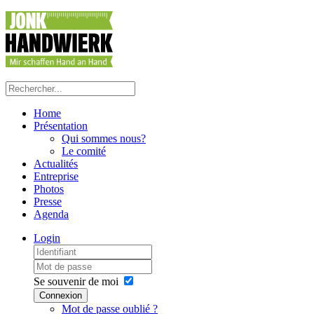
précédente
précédent
suivante
suivant
Home
Présentation
Qui sommes nous?
Le comité
Actualités
Entreprise
Photos
Presse
Agenda
Login
Se souvenir de moi
Connexion
Mot de passe oublié ?