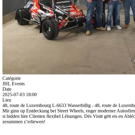
Catégorie
JHL Events
Date
2025-07-03
18:00
Lieu
48, route de Luxembourg L-6633 Wasserbillig - 48, route de Luxemb
Mir ginn op Entdeckung bei Street Wheels, enger moderner Autosfirma
si bidden hire Clienten flexibel Léisungen. Dës Visitt gëtt eis en Abl
zesummen z’erliewen!