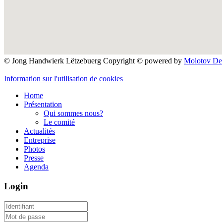
© Jong Handwierk Lëtzebuerg Copyright ©
powered by
Molotov Des
Information sur l'utilisation de cookies
Home
Présentation
Qui sommes nous?
Le comité
Actualités
Entreprise
Photos
Presse
Agenda
Login