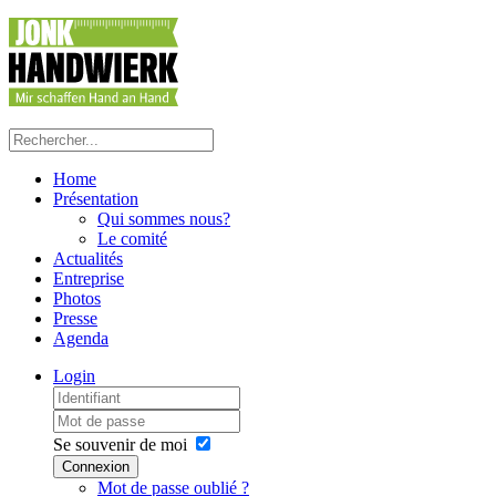
précédente
précédent
suivante
suivant
Home
Présentation
Qui sommes nous?
Le comité
Actualités
Entreprise
Photos
Presse
Agenda
Login
Se souvenir de moi
Connexion
Mot de passe oublié ?