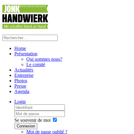
précédente
précédent
suivante
suivant
Home
Présentation
Qui sommes nous?
Le comité
Actualités
Entreprise
Photos
Presse
Agenda
Login
Se souvenir de moi
Connexion
Mot de passe oublié ?